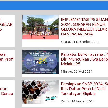
R
IMPLEMENTASI P5 SMA
 GELAR
2024: SORAKAN PENUH
5
GELORA MELALUI GELAR
DAN PASAR RAYA
Selasa, 31 Desember 2024
aga
Karakter Berwirausaha : 
n Profil
Diri Munculkan Jiwa Berbi
Melalui P5
Minggu, 26 Mei 2024
Persiapkan SNBP 2024, S
adan
Rilis Daftar Peserta Didik
S Genap
Terkategori Eligible
Kamis, 18 Januari 2024