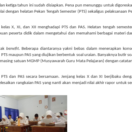
bulan ketiga tahun ini sudah disiapkan. Pena pun menunggu untuk digoreska
ai dengan helatan Pekan Tengah Semester (PTS) sekaligus pelaksanaan Pe
 kelas X, XI, dan XII menghadapi PTS dan PAS. Helatan tengah semest
an peserta didik dalam mengetahui dan memahami berbagai materi dar
yak
benefit
. Beberapa diantaranya yakni bebas dalam menerapkan kons
ik PTS maupun PAS yang diujikan berbentuk soal uraian. Banyaknya butir so
g-masing satuan MGMP (Musyawarah Guru Mata Pelajaran) dengan catata
 PTS dan PAS secara bersamaan. Jenjang kelas X dan XI berjibaku den
esaikan rangkaian PAS yang nanti akan menjadi nilai akhir rapor untuk s