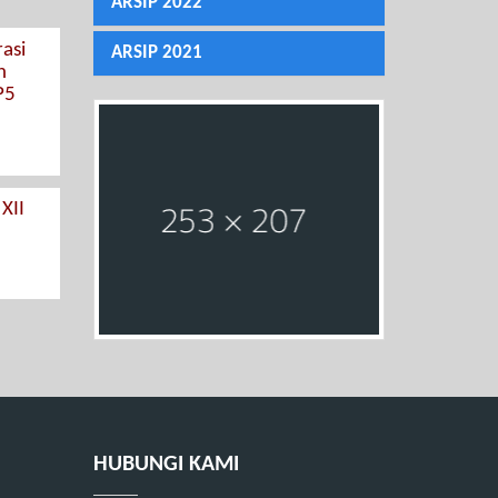
ARSIP 2022
asi
ARSIP 2021
h
P5
XII
HUBUNGI KAMI