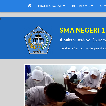
PROFIL SEKOLAH
BERITA SMA
SPM
;
;
;
SMA NEGERI 
Jl. Sultan Fatah No. 85 De
Cerdas - Santun - Berprestas