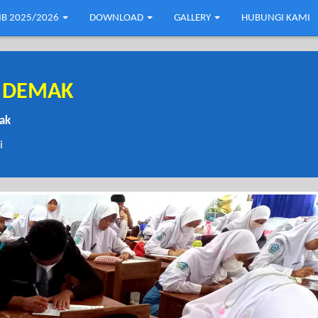
B 2025/2026
DOWNLOAD
GALLERY
HUBUNGI KAMI
1 DEMAK
mak
i