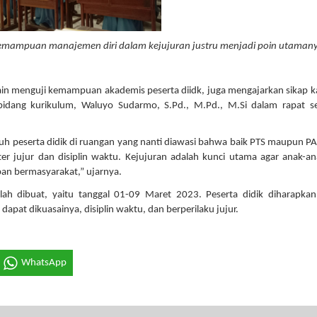
kemampuan manajemen diri dalam kejujuran justru menjadi poin utaman
lain menguji kemampuan akademis peserta diidk, juga mengajarkan sikap k
h bidang kurikulum, Waluyo Sudarmo, S.Pd., M.Pd., M.Si dalam rapat 
uh peserta didik di ruangan yang nanti diawasi bahwa baik PTS maupun PA
ter jujur dan disiplin waktu. Kejujuran adalah kunci utama agar anak-an
an bermasyarakat,” ujarnya.
ah dibuat, yaitu tanggal 01-09 Maret 2023. Peserta didik diharapka
apat dikuasainya, disiplin waktu, dan berperilaku jujur.
WhatsApp