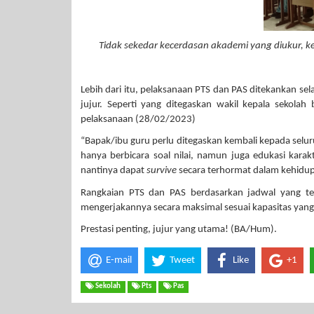
Tidak sekedar kecerdasan akademi yang diukur, 
Lebih dari itu, pelaksanaan PTS dan PAS ditekankan se
jujur. Seperti yang ditegaskan wakil kepala sekola
pelaksanaan (28/02/2023)
“Bapak/ibu guru perlu ditegaskan kembali kepada selur
hanya berbicara soal nilai, namun juga edukasi karak
nantinya dapat
survive
secara terhormat dalam kehidup
Rangkaian PTS dan PAS berdasarkan jadwal yang tel
mengerjakannya secara maksimal sesuai kapasitas yang d
Prestasi penting, jujur yang utama! (BA/Hum).
E-mail
Tweet
Like
+1
Sekolah
Pts
Pas