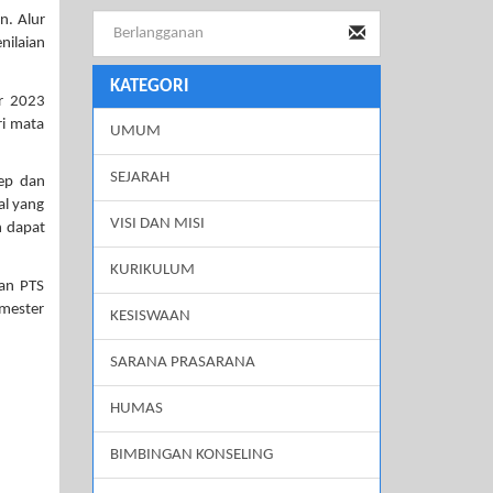
n. Alur
nilaian
KATEGORI
er 2023
i mata
UMUM
SEJARAH
ep dan
al yang
VISI DAN MISI
n dapat
KURIKULUM
gan PTS
emester
KESISWAAN
SARANA PRASARANA
HUMAS
BIMBINGAN KONSELING