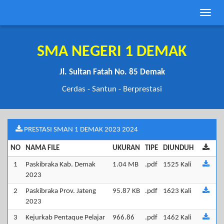
Toggle
naviga
SMA NEGERI 1 DEMAK
Jl. Sultan Fatah No. 85 Demak
Cerdas - Santun - Berprestasi
PRESTASI SMAN 1 DEMAK 2023 2024
NO
NAMA FILE
UKURAN
TIPE
DIUNDUH
1
Paskibraka Kab. Demak
1.04 MB
.pdf
1525 Kali
2023
2
Paskibraka Prov. Jateng
95.87 KB
.pdf
1623 Kali
2023
3
Kejurkab Pentaque Pelajar
966.86
.pdf
1462 Kali