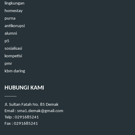
lingkungan
homestay
purna
antikorupsi
alumni
p5
sosialisasi
kompetisi
pmr
kbm daring
HUBUNGI KAMI
Jl. Sultan Fatah No. 85 Demak
Email :
sma1.demak@gmail.com
Telp : 0291685241
Fax : 0291685241