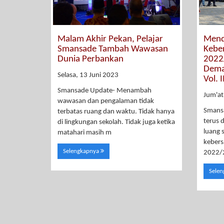
Malam Akhir Pekan, Pelajar
Mend
Smansade Tambah Wawasan
Kebe
Dunia Perbankan
2022
Dema
Selasa, 13 Juni 2023
Vol. I
Smansade Update- Menambah
Jum'at
wawasan dan pengalaman tidak
Smansa
terbatas ruang dan waktu. Tidak hanya
terus 
di lingkungan sekolah. Tidak juga ketika
luang 
matahari masih m
keber
Selengkapnya
2022/
Sele