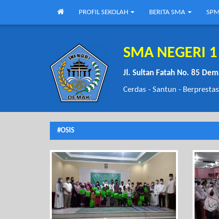
PROFIL SEKOLAH
BERITA SMA
SPM
SMA NEGERI 
Jl. Sultan Fatah No. 85 De
Cerdas - Santun - Berprestas
#OSIS