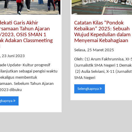
ekati Garis Akhir
Catatan Kilas “Pondok
rsamaan Tahun Ajaran
Kebaikan” 2025: Sebuah
/2023, OSIS SMAN 1
Wujud Kepedulian dalam
k Adakan Classmeeting
Menyemai Kebahagiaan
I
Selasa, 25 Maret 2025
, 23 Juni 2023
Oleh: (1) Arum Fakhrunnisa, XI-
de Update- Kultur progresif
(Jurnalistik SMA Negeri 1 De
dilanjutkan sebagai pengisi waktu
(2) Aulia Selviani, X-11 (Jurnalist
sekaligus membentuk
SMA Negeri
samaan. Sebelum Tahun Ajaran
Selengkapnya
2023 dibuku
ngkapnya