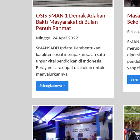
OSIS SMAN 1 Demak Adakan
Masa
Bakti Masyarakat di Bulan
Seko
Penuh Rahmat
Selasa
Minggu, 24 April 2022
SMANSA
SMANSADEUpdate-Pembentukan
merupa
karakter sosial merupakan salah satu
dipers
unsur vital pendidikan di Indonesia.
pendid
Beragam cara dapat dilakukan untuk
yang ti
menyalurkannya
Sele
Selengkapnya