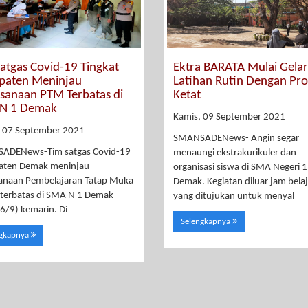
atgas Covid-19 Tingkat
Ektra BARATA Mulai Gelar
paten Meninjau
Latihan Rutin Dengan Pro
ksanaan PTM Terbatas di
Ketat
N 1 Demak
Kamis, 09 September 2021
, 07 September 2021
SMANSADENews- Angin segar
ADENews-Tim satgas Covid-19
menaungi ekstrakurikuler dan
aten Demak meninjau
organisasi siswa di SMA Negeri 1
anaan Pembelajaran Tatap Muka
Demak. Kegiatan diluar jam belaj
terbatas di SMA N 1 Demak
yang ditujukan untuk menyal
(6/9) kemarin. Di
Selengkapnya
ngkapnya