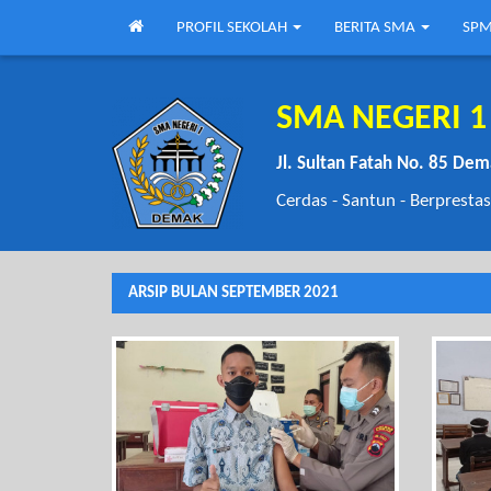
PROFIL SEKOLAH
BERITA SMA
SPM
SMA NEGERI 
Jl. Sultan Fatah No. 85 De
Cerdas - Santun - Berprestas
ARSIP BULAN SEPTEMBER 2021