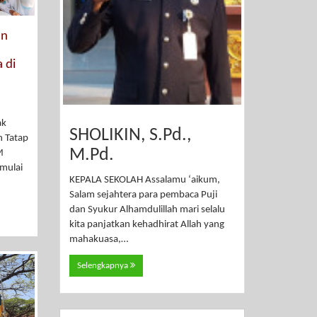
an
 di
ak
SHOLIKIN, S.Pd.,
n Tatap
M.Pd.
M
 mulai
KEPALA SEKOLAH Assalamu ‘aikum,
Salam sejahtera para pembaca Puji
dan Syukur Alhamdulillah mari selalu
kita panjatkan kehadhirat Allah yang
mahakuasa,…
Selengkapnya