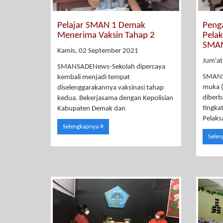
Pelajar SMAN 1 Demak
Peng
Menerima Vaksin Tahap 2
Pela
SMAN
Kamis, 02 September 2021
Jum'at
SMANSADENews-Sekolah dipercaya
SMANS
kembali menjadi tempat
muka (
diselenggarakannya vaksinasi tahap
diberb
kedua. Bekerjasama dengan Kepolisian
tingk
Kabupaten Demak dan
Pelak
Selengkapnya
Sele