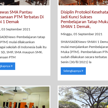
awas SMA Pantau
Disiplin Protokol Kesehat
ksanaan PTM Terbatas Di
Jadi Kunci Sukses
 1 Demak
Pembelajaran Tatap Muka
SMAN 1 Demak,
, 03 September 2021
Minggu, 05 September 2021
ADENews-Pembelajaran tatap
SMANSADENews-SMAN 1 Dem
PTM) mulai dilaksankan
mulai menjalankan Pembelajara
agai sekolah di Indonesia baik itu
Muka (PTM). Pemberlakuan PT
at SD, SMP, SMA maupun SMK.
sudah dilakukan secara terbatas
sanaan PTM
Senin (30/8/2021) la
ngkapnya
Selengkapnya