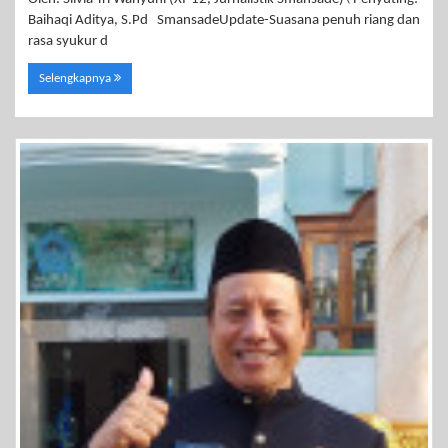
Baihaqi Aditya, S.Pd SmansadeUpdate-Suasana penuh riang dan
rasa syukur d
Selengkapnya