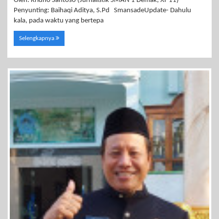
Oleh: Kridho Santoso (Jurnalistik SMAN 1 Demak, XI-11)
Penyunting: Baihaqi Aditya, S.Pd SmansadeUpdate- Dahulu
kala, pada waktu yang bertepa
Selengkapnya