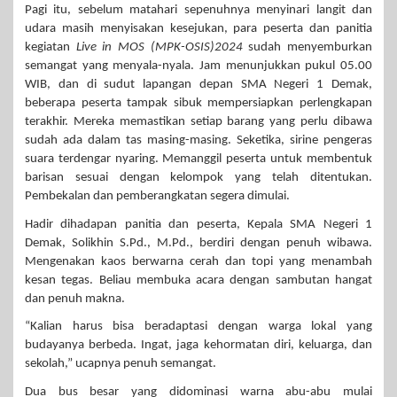
Pagi itu, sebelum matahari sepenuhnya menyinari langit dan
udara masih menyisakan kesejukan, para peserta dan panitia
kegiatan
Live in MOS (MPK-OSIS)2024
sudah menyemburkan
semangat yang menyala-nyala. Jam menunjukkan pukul 05.00
WIB, dan di sudut lapangan depan SMA Negeri 1 Demak,
beberapa peserta tampak sibuk mempersiapkan perlengkapan
terakhir. Mereka memastikan setiap barang yang perlu dibawa
sudah ada dalam tas masing-masing. Seketika, sirine pengeras
suara terdengar nyaring. Memanggil peserta untuk membentuk
barisan sesuai dengan kelompok yang telah ditentukan.
Pembekalan dan pemberangkatan segera dimulai.
Hadir dihadapan panitia dan peserta, Kepala SMA Negeri 1
Demak, Solikhin S.Pd., M.Pd., berdiri dengan penuh wibawa.
Mengenakan kaos berwarna cerah dan topi yang menambah
kesan tegas. Beliau membuka acara dengan sambutan hangat
dan penuh makna.
“Kalian harus bisa beradaptasi dengan warga lokal yang
budayanya berbeda. Ingat, jaga kehormatan diri, keluarga, dan
sekolah,” ucapnya penuh semangat.
Dua bus besar yang didominasi warna abu-abu mulai