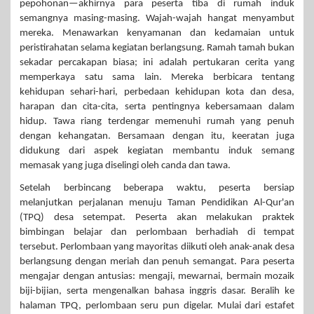
pepohonan—akhirnya para peserta tiba di rumah induk
semangnya masing-masing. Wajah-wajah hangat menyambut
mereka. Menawarkan kenyamanan dan kedamaian untuk
peristirahatan selama kegiatan berlangsung. Ramah tamah bukan
sekadar percakapan biasa; ini adalah pertukaran cerita yang
memperkaya satu sama lain. Mereka berbicara tentang
kehidupan sehari-hari, perbedaan kehidupan kota dan desa,
harapan dan cita-cita, serta pentingnya kebersamaan dalam
hidup. Tawa riang terdengar memenuhi rumah yang penuh
dengan kehangatan. Bersamaan dengan itu, keeratan juga
didukung dari aspek kegiatan membantu induk semang
memasak yang juga diselingi oleh canda dan tawa.
Setelah berbincang beberapa waktu, peserta bersiap
melanjutkan perjalanan menuju Taman Pendidikan Al-Qur'an
(TPQ) desa setempat. Peserta akan melakukan praktek
bimbingan belajar dan perlombaan berhadiah di tempat
tersebut. Perlombaan yang mayoritas diikuti oleh anak-anak desa
berlangsung dengan meriah dan penuh semangat. Para peserta
mengajar dengan antusias: mengaji, mewarnai, bermain mozaik
biji-bijian, serta mengenalkan bahasa inggris dasar. Beralih ke
halaman TPQ, perlombaan seru pun digelar. Mulai dari estafet