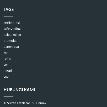
TAGS
antikorupsi
safetyriding
bakat-minat
pramuka
panenraya
ksn
rohis
seni
ngopi
cgp
HUBUNGI KAMI
Jl. Sultan Fatah No. 85 Demak