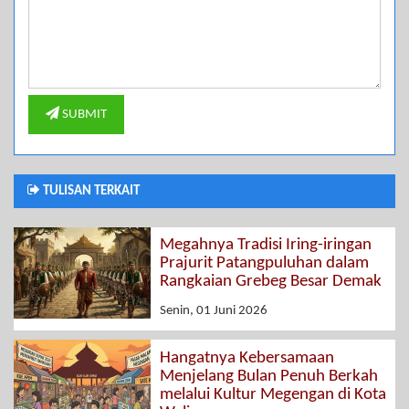
SUBMIT
TULISAN TERKAIT
Megahnya Tradisi Iring-iringan
Prajurit Patangpuluhan dalam
Rangkaian Grebeg Besar Demak
Senin, 01 Juni 2026
Hangatnya Kebersamaan
Menjelang Bulan Penuh Berkah
melalui Kultur Megengan di Kota