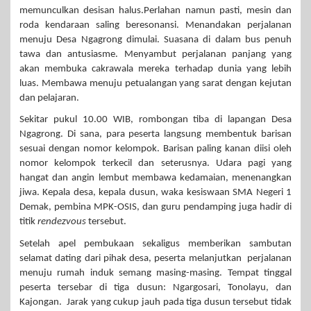
memunculkan desisan halus.Perlahan namun pasti, mesin dan
roda kendaraan saling beresonansi. Menandakan perjalanan
menuju Desa Ngagrong dimulai. Suasana di dalam bus penuh
tawa dan antusiasme. Menyambut perjalanan panjang yang
akan membuka cakrawala mereka terhadap dunia yang lebih
luas. Membawa menuju petualangan yang sarat dengan kejutan
dan pelajaran.
Sekitar pukul 10.00 WIB, rombongan tiba di lapangan Desa
Ngagrong. Di sana, para peserta langsung membentuk barisan
sesuai dengan nomor kelompok. Barisan paling kanan diisi oleh
nomor kelompok terkecil dan seterusnya. Udara pagi yang
hangat dan angin lembut membawa kedamaian, menenangkan
jiwa. Kepala desa, kepala dusun, waka kesiswaan SMA Negeri 1
Demak, pembina MPK-OSIS, dan guru pendamping juga hadir di
titik
rendezvous
tersebut.
Setelah apel pembukaan sekaligus memberikan sambutan
selamat dating dari pihak desa, peserta melanjutkan perjalanan
menuju rumah induk semang masing-masing. Tempat tinggal
peserta tersebar di tiga dusun: Ngargosari, Tonolayu, dan
Kajongan. Jarak yang cukup jauh pada tiga dusun tersebut tidak