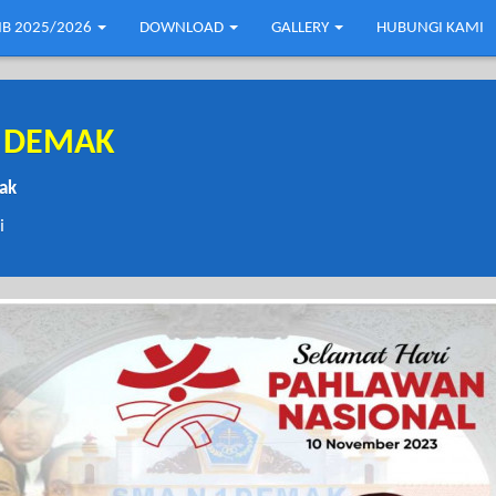
B 2025/2026
DOWNLOAD
GALLERY
HUBUNGI KAMI
1 DEMAK
mak
i