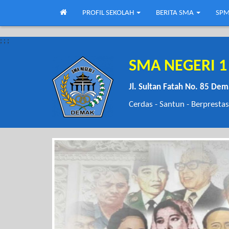
PROFIL SEKOLAH
BERITA SMA
SPM
;
;
;
SMA NEGERI 
Jl. Sultan Fatah No. 85 De
Cerdas - Santun - Berprestas