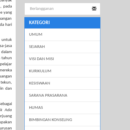
 banyak
n, pada
me yang
uangan
KATEGORI
da hari
UMUM
n untuk
sa-jasa
SEJARAH
l dalam
a tahun
VISI DAN MISI
pelajar
mereka
KURIKULUM
juangan
tekun,
KESISWAAN
lin dan
SARANA PRASARANA
Sebagai
HUMAS
ak Ada
erjuang
BIMBINGAN KONSELING
upakan
 urusan