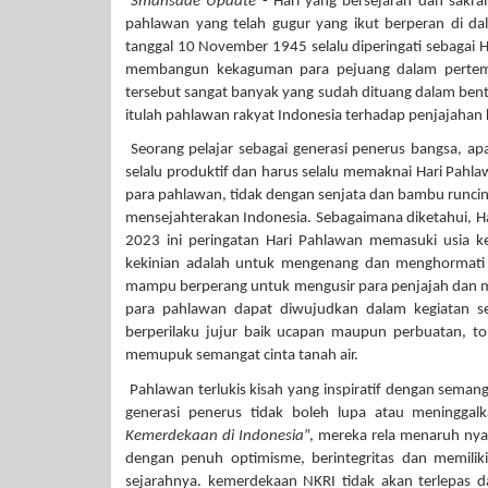
Smansade Update
- Hari yang bersejarah dan sakra
pahlawan yang telah gugur yang ikut berperan di dal
tanggal 10 November 1945 selalu diperingati sebagai
membangun kekaguman para pejuang dalam pertemp
tersebut sangat banyak yang sudah dituang dalam bentu
itulah pahlawan rakyat Indonesia terhadap penjajahan
Seorang pelajar sebagai generasi penerus bangsa, apa
selalu produktif dan harus selalu memaknai Hari Pahl
para pahlawan, tidak dengan senjata dan bambu runcin
mensejahterakan Indonesia. Sebagaimana diketahui, H
2023 ini peringatan Hari Pahlawan memasuki usia k
kekinian adalah untuk mengenang dan menghormati 
mampu berperang untuk mengusir para penjajah dan m
para pahlawan dapat diwujudkan dalam kegiatan sek
berperilaku jujur baik ucapan maupun perbuatan, t
memupuk semangat cinta tanah air.
Pahlawan terlukis kisah yang inspiratif dengan seman
generasi penerus tidak boleh lupa atau meninggalk
Kemerdekaan di Indonesia
”, mereka rela menaruh ny
dengan penuh optimisme, berintegritas dan memili
sejarahnya. kemerdekaan NKRI tidak akan terlepas d