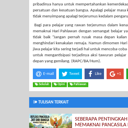
pribadinya hanya untuk mempertahankan kemerdekaan 
persatuan dan kesatuan bangsa. Apalagi pelajar masa 
tidak menyimpang apalagi terjerumus kedalam pengar
Bagi para pelajar yang rawan terjerumus dalam kena
memaknai Hari Pahlawan dengan semangat belajar yan
tidak baik “Jangan pernah rusak masa depan kalian
menghindari kenakalan remaja. Namun dimomen Hari Pa
jiwa pelajar kita sering terjadi hal untuk mencoba-co
untuk mengantisipasi terjadinya aksi tawuran pelaja
depan yang gemilang. (RAPC/BA/Hum).
E-mail
Tweet
Like
+1
Sekolah
Opini
Pahlawan
TULISAN TERKAIT
SEBERAPA PENTINGKAH
MEMAKNAI PANCASILA 