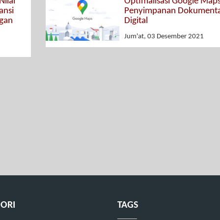
ilai
Optimalisasi Google Map
ansi
Penyimpanan Dokumenta
ngan
Digital
Jum'at, 03 Desember 2021
ORI
TAGS