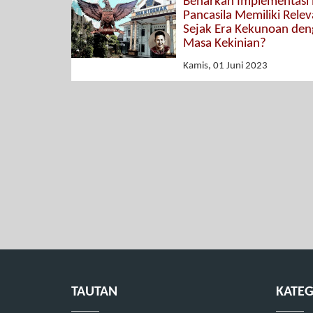
Benarkah Implementasi N
Pancasila Memiliki Relev
Sejak Era Kekunoan de
Masa Kekinian?
Kamis, 01 Juni 2023
TAUTAN
KATEG