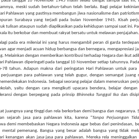
l pada tanggal 10 November 1945 masih selalu diingat sampai saat ini,
amnya, meski sudah bertahun-tahun telah berlalu. Bagi pelajar kekinia
 Hari Pahlawan yang pastinya membangun jiwa nasionalisme dan patriotis
uran Surabaya yang terjadi pada bulan November 1945. Kisah perj
k tulisan ataupun sudah diaplikasikan pada kehidupan sampai saat ini. Pa
 kala itu berkobar dan membuat rakyat bersatu untuk melawan penjajahan.
lagi pada era milenial ini yang harus mengambil peran di garda terdepa
awan agar menjadi acuan hidup berbangsa dan bernegara, mengapresiasi ja
g. Melainkan dengan memberikan kontribusi terhadap Negara dan ikut adi
ari Pahlawan diperingati pada tanggal 10 November setiap tahunnya. Pad
e-78 tahun. Adapun makna dari peringatan Hari Pahlawan untuk para 
perjuangan para pahlawan yang telah gugur, dengan semangat juang 
emerdekakan Indonesia. Sebagai seorang pelajar dalam meneruskan per
olah, yaitu dengan cara mengikuti upacara bendera, belajar dengan 
oleransi dengan berpegang pada prinsip
Bhinneka Tunggal Ika
dan disip
gat juangnya yang tinggi dan rela berkorban demi bangsa dan negaranya. 
an sejarah jasa para pahlawan kita, karena “
Tanpa Perjuangan Tid
awa demi membebaskan Negara Indonesia agar bebas dari penindasan, b
ki mental pemenang. Bangsa yang besar adalah bangsa yang tidak mel
ari kenangan akan jasa-jasa para pahlawan. Mereka rela meninggalkan