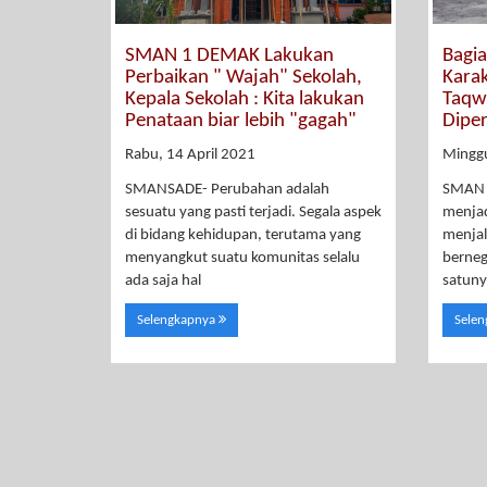
SMAN 1 DEMAK Lakukan
Bagi
Perbaikan " Wajah" Sekolah,
Karak
Kepala Sekolah : Kita lakukan
Taqw
Penataan biar lebih "gagah"
Diper
Rabu, 14 April 2021
Minggu
SMANSADE- Perubahan adalah
SMAN 
sesuatu yang pasti terjadi. Segala aspek
menjad
di bidang kehidupan, terutama yang
menjal
menyangkut suatu komunitas selalu
berneg
ada saja hal
satuny
Selengkapnya
Sele