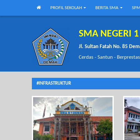
PROFIL SEKOLAH
BERITA SMA
SPM
SMA NEGERI 
Jl. Sultan Fatah No. 85 De
Cerdas - Santun - Berprestas
#INFRASTRUKTUR