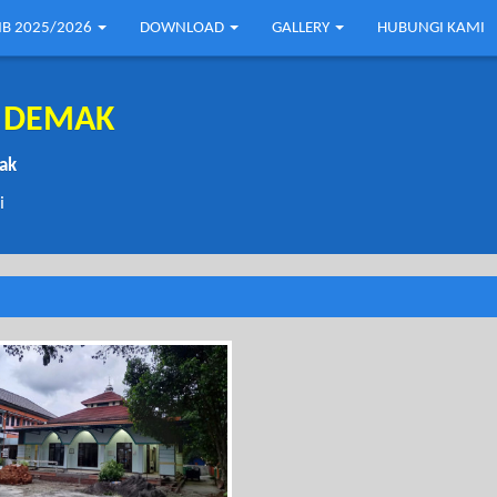
B 2025/2026
DOWNLOAD
GALLERY
HUBUNGI KAMI
1 DEMAK
mak
i