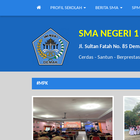
PROFIL SEKOLAH
BERITA SMA
SPM
SMA NEGERI 
Jl. Sultan Fatah No. 85 De
Cerdas - Santun - Berprestas
#MPK