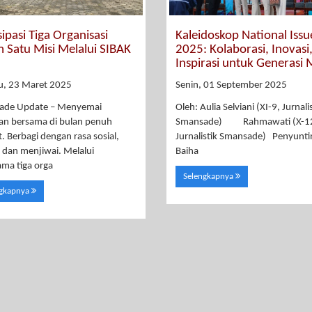
sipasi Tiga Organisasi
Kaleidoskop National Issu
 Satu Misi Melalui SIBAK
2025: Kolaborasi, Inovasi
Inspirasi untuk Generasi
u, 23 Maret 2025
Senin, 01 September 2025
ade Update – Menyemai
Oleh: Aulia Selviani (XI-9, Jurnali
an bersama di bulan penuh
Smansade) Rahmawati (X-1
. Berbagi dengan rasa sosial,
Jurnalistik Smansade) Penyunti
, dan menjiwai. Melalui
Baiha
ama tiga orga
Selengkapnya
ngkapnya