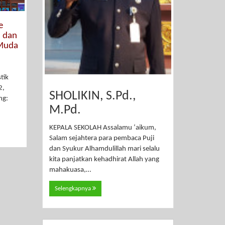
e
, dan
 Muda
stik
2,
SHOLIKIN, S.Pd.,
ng:
M.Pd.
KEPALA SEKOLAH Assalamu ‘aikum,
Salam sejahtera para pembaca Puji
dan Syukur Alhamdulillah mari selalu
kita panjatkan kehadhirat Allah yang
mahakuasa,…
Selengkapnya