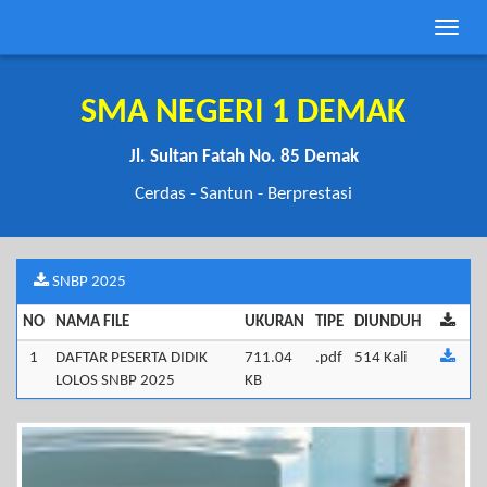
Toggle
naviga
SMA NEGERI 1 DEMAK
Jl. Sultan Fatah No. 85 Demak
Cerdas - Santun - Berprestasi
SNBP 2025
NO
NAMA FILE
UKURAN
TIPE
DIUNDUH
1
DAFTAR PESERTA DIDIK
711.04
.pdf
514 Kali
LOLOS SNBP 2025
KB